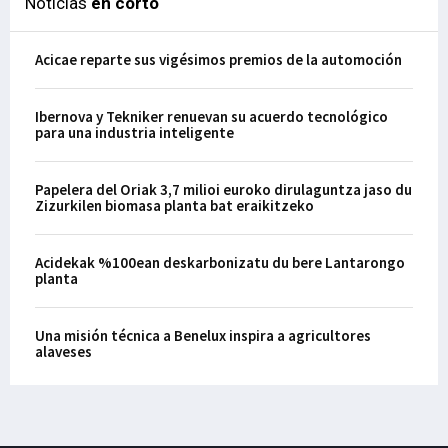
Noticias
en corto
Acicae reparte sus vigésimos premios de la automoción
Ibernova y Tekniker renuevan su acuerdo tecnológico
para una industria inteligente
Papelera del Oriak 3,7 milioi euroko dirulaguntza jaso du
Zizurkilen biomasa planta bat eraikitzeko
Acidekak %100ean deskarbonizatu du bere Lantarongo
planta
Una misión técnica a Benelux inspira a agricultores
alaveses