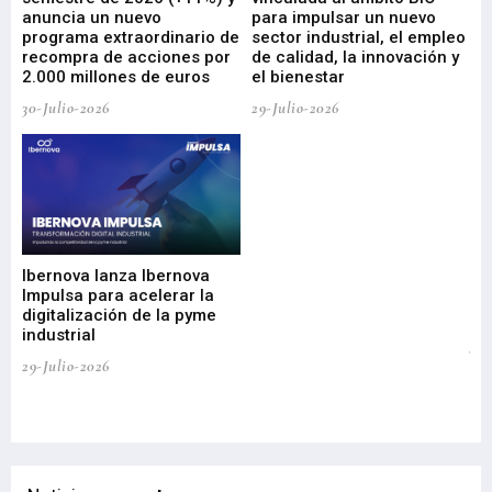
anuncia un nuevo
para impulsar un nuevo
En
programa extraordinario de
sector industrial, el empleo
29-
recompra de acciones por
de calidad, la innovación y
2.000 millones de euros
el bienestar
30-Julio-2026
29-Julio-2026
Mi
nu
di
Ibernova lanza Ibernova
ma
Impulsa para acelerar la
in
digitalización de la pyme
mi
industrial
de
te
29-Julio-2026
el
29-