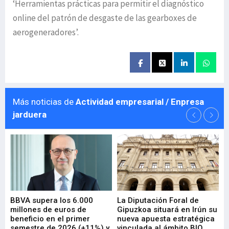
‘Herramientas prácticas para permitir el diagnóstico
online del patrón de desgaste de las gearboxes de
aerogeneradores’.
Más noticias de
Actividad empresarial / Enpresa
jarduera
e
BBVA supera los 6.000
La Diputación Foral de
En
millones de euros de
Gipuzkoa situará en Irún su
em
beneficio en el primer
nueva apuesta estratégica
de
ad
semestre de 2026 (+11%) y
vinculada al ámbito BIO
En