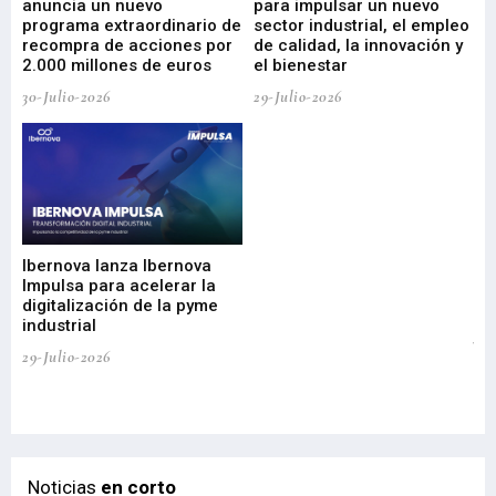
anuncia un nuevo
para impulsar un nuevo
En
programa extraordinario de
sector industrial, el empleo
29-
recompra de acciones por
de calidad, la innovación y
2.000 millones de euros
el bienestar
30-Julio-2026
29-Julio-2026
Mi
nu
di
Ibernova lanza Ibernova
ma
Impulsa para acelerar la
in
digitalización de la pyme
mi
industrial
de
te
29-Julio-2026
el
29-
Noticias
en corto