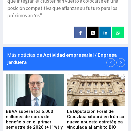
que integran el clúster han vuelto a colocarse en una
posición competitiva que afianzan su futuro para los
próximos an?os”.
Más noticias de
Actividad empresarial / Enpresa
jarduera
e
BBVA supera los 6.000
La Diputación Foral de
En
millones de euros de
Gipuzkoa situará en Irún su
em
beneficio en el primer
nueva apuesta estratégica
de
ad
semestre de 2026 (+11%) y
vinculada al ámbito BIO
En