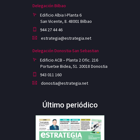
Delegación Bilbao
Edificio Albia I-Planta 6
San Vicente, 8. 48001 Bilbao
944 27 44 46
estrategia@estrategia.net
Delegación Donostia-San Sebastian
Edificio ACB – Planta 2 Ofic. 216
Portuetxe Bidea, 51. 20018 Donostia
943 011 160
donostia@estrategia.net
Último periódico