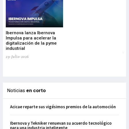
Mi
nu
di
Ibernova lanza Ibernova
ma
Impulsa para acelerar la
in
digitalización de la pyme
mi
industrial
de
te
29-Julio-2026
el
29-
Noticias
en corto
Acicae reparte sus vigésimos premios de la automoción
Ibernova y Tekniker renuevan su acuerdo tecnológico
para una industria inteligente