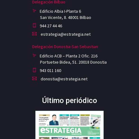
Delegación Bilbao
Edificio Albia I-Planta 6
San Vicente, 8. 48001 Bilbao
944 27 44 46
estrategia@estrategia.net
Delegación Donostia-San Sebastian
Edificio ACB – Planta 2 Ofic. 216
Portuetxe Bidea, 51. 20018 Donostia
943 011 160
donostia@estrategia.net
Último periódico