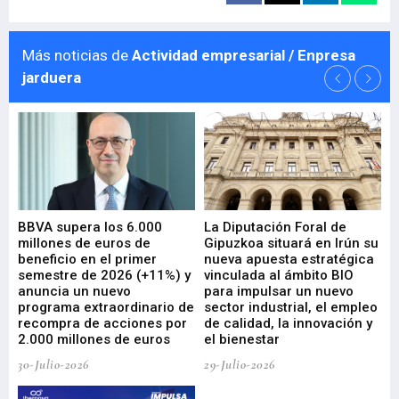
Más noticias de
Actividad empresarial / Enpresa
jarduera
e
BBVA supera los 6.000
La Diputación Foral de
En
millones de euros de
Gipuzkoa situará en Irún su
em
beneficio en el primer
nueva apuesta estratégica
de
ad
semestre de 2026 (+11%) y
vinculada al ámbito BIO
En
anuncia un nuevo
para impulsar un nuevo
En
programa extraordinario de
sector industrial, el empleo
29-
recompra de acciones por
de calidad, la innovación y
2.000 millones de euros
el bienestar
30-Julio-2026
29-Julio-2026