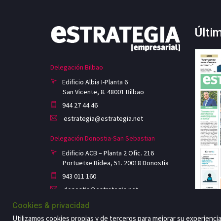
Últi
Delegación Bilbao
Edificio Albia I-Planta 6
San Vicente, 8. 48001 Bilbao
944 27 44 46
estrategia@estrategia.net
Delegación Donostia-San Sebastian
Edificio ACB – Planta 2 Ofic. 216
Portuetxe Bidea, 51. 20018 Donostia
943 011 160
donostia@estrategia.net
Cookies & privacidad
Utilizamos cookies propias y de terceros para mejorar su experienci