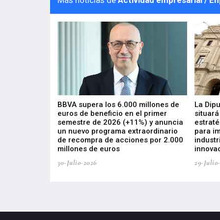
Más noticias de
Actividad empresarial / E
 los nuevos
BBVA supera los 6.000 millones de
La Dip
s de ZIV que, en
euros de beneficio en el primer
situará
de inversión
semestre de 2026 (+11%) y anuncia
estraté
, busca impulsar
un nuevo programa extraordinario
para i
 tecnología
de recompra de acciones por 2.000
industr
ricas del futuro
millones de euros
innovac
30-Julio-2026
29-Julio