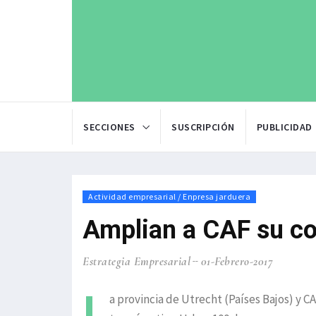
SECCIONES
SUSCRIPCIÓN
PUBLICIDAD
Actividad empresarial / Enpresa jarduera
Amplian a CAF su con
Estrategia Empresarial
01-Febrero-2017
L
a provincia de Utrecht (Países Bajos) y C