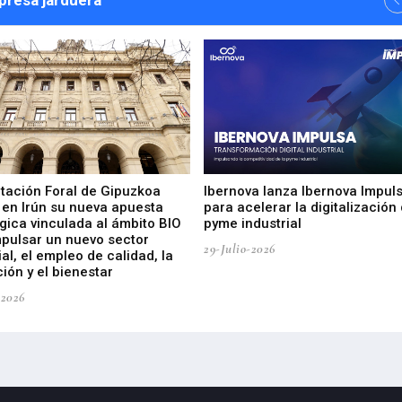
npresa jarduera
utación Foral de Gipuzkoa
Ibernova lanza Ibernova Impul
 en Irún su nueva apuesta
para acelerar la digitalización 
gica vinculada al ámbito BIO
pyme industrial
mpulsar un nuevo sector
29-Julio-2026
ial, el empleo de calidad, la
ión y el bienestar
-2026