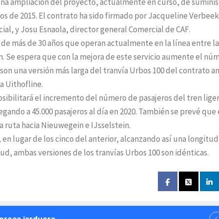
 una ampliación del proyecto, actualmente en curso, de suminis
ios de 2015. El contrato ha sido firmado por Jacqueline Verbeek
cial, y Josu Esnaola, director general Comercial de CAF.
s de más de 30 años que operan actualmente en la línea entre la
n. Se espera que con la mejora de este servicio aumente el nú
 son una versión más larga del tranvía Urbos 100 del contrato an
a Uithofline.
sibilitará el incremento del número de pasajeros del tren lige
llegando a 45.000 pasajeros al día en 2020. También se prevé que 
a ruta hacia Nieuwegein e IJsselstein.
en lugar de los cinco del anterior, alcanzando así una longitud
tud, ambas versiones de los tranvías Urbos 100 son idénticas.