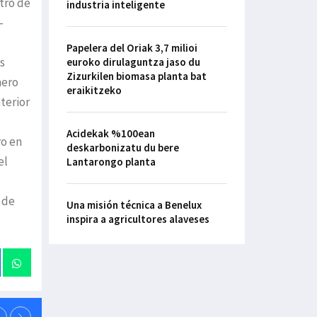
tro de
industria inteligente
-
Papelera del Oriak 3,7 milioi
s
euroko dirulaguntza jaso du
Zizurkilen biomasa planta bat
mero
eraikitzeko
terior
Acidekak %100ean
ro en
deskarbonizatu du bere
el
Lantarongo planta
 de
Una misión técnica a Benelux
inspira a agricultores alaveses