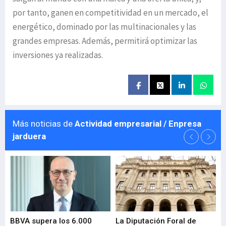
por tanto, ganen en competitividad en un mercado, el
energético, dominado por las multinacionales y las
grandes empresas. Además, permitirá optimizar las
inversiones ya realizadas.
Más noticias de
Actividad empresarial / Enpresa
jarduera
e
BBVA supera los 6.000
La Diputación Foral de
En