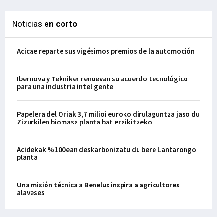
Noticias
en corto
Acicae reparte sus vigésimos premios de la automoción
Ibernova y Tekniker renuevan su acuerdo tecnológico
para una industria inteligente
Papelera del Oriak 3,7 milioi euroko dirulaguntza jaso du
Zizurkilen biomasa planta bat eraikitzeko
Acidekak %100ean deskarbonizatu du bere Lantarongo
planta
Una misión técnica a Benelux inspira a agricultores
alaveses