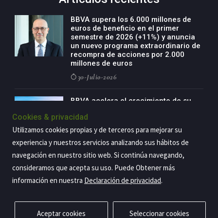
BBVA supera los 6.000 millones de
euros de beneficio en el primer
semestre de 2026 (+11%) y anuncia
un nuevo programa extraordinario de
recompra de acciones por 2.000
millones de euros
30-Julio-2026
BBVA acelera el crecimiento de su
negocio agro con un modelo global
Cookies & privacidad
de especialización presente en siete
países
Utilizamos cookies propias y de terceros para mejorar su
29-Julio-2026
experiencia y nuestros servicios analizando sus hábitos de
navegación en nuestro sitio web. Si continúa navegando,
consideramos que acepta su uso. Puede Obtener más
información en nuestra
Declaración de privacidad
.
Copyright@2026 Estrategia Empresarial
Privacidad
Aviso legal
Política de cookies
Contacto
RSS
Aceptar cookies
Seleccionar cookies