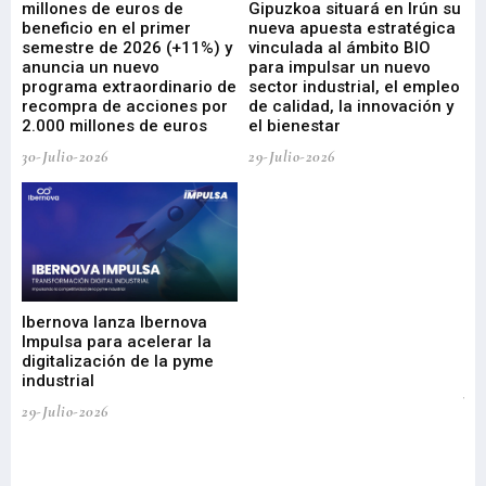
millones de euros de
Gipuzkoa situará en Irún su
em
beneficio en el primer
nueva apuesta estratégica
de
ad
semestre de 2026 (+11%) y
vinculada al ámbito BIO
En
anuncia un nuevo
para impulsar un nuevo
En
programa extraordinario de
sector industrial, el empleo
29-
recompra de acciones por
de calidad, la innovación y
2.000 millones de euros
el bienestar
30-Julio-2026
29-Julio-2026
Mi
nu
di
Ibernova lanza Ibernova
ma
Impulsa para acelerar la
in
digitalización de la pyme
mi
industrial
de
te
29-Julio-2026
el
29-