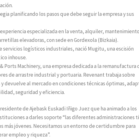
cación.
egia planificando los pasos que debe seguir la empresa y sus
experiencia especializada en la venta, alquiler, mantenimiento
retillas elevadoras, con sede en Gordexola (Bizkaia).
e servicios logísticos industriales, nació Mugitu, una escisión
ico inhouse.
 & Ports Machinery, una empresa dedicada a la remanufactura 
ores de arrastre industrial y portuaria. Revenant trabaja sobre
ca y devuelve al mercado en condiciones técnicas óptimas, ada
lidad, seguridad y eficiencia.
 presidente de Ajebask Euskadi Iñigo Juez que ha animado a los
nstituciones a darles soporte “las diferentes administraciones 
ctos más jóvenes. Necesitamos un entorno de certidumbre para
erar empleo y riqueza”.