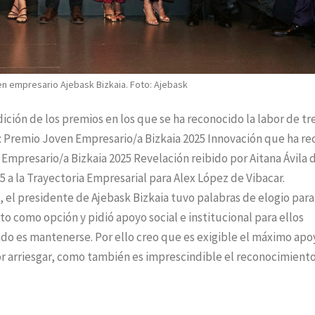
en empresario Ajebask Bizkaia. Foto: Ajebask
ición de los premios en los que se ha reconocido la labor de tr
s: Premio Joven Empresario/a Bizkaia 2025 Innovación que ha re
mpresario/a Bizkaia 2025 Revelación reibido por Aitana Ávila 
 a la Trayectoria Empresarial para Alex López de Vibacar.
, el presidente de Ajebask Bizkaia tuvo palabras de elogio para
o como opción y pidió apoyo social e institucional para ellos
do es mantenerse. Por ello creo que es exigible el máximo apo
or arriesgar, como también es imprescindible el reconocimient