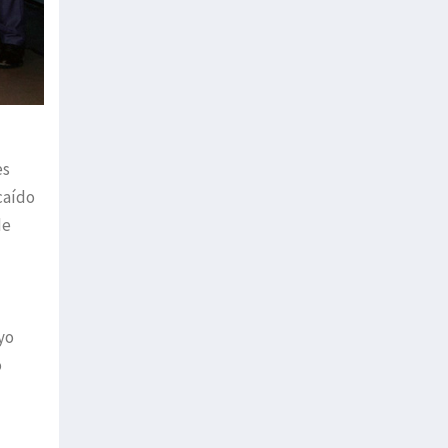
es
caído
de
yo
o