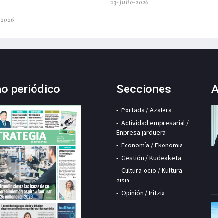
23-Julio-2026
-2026
mo periódico
Secciones
A
Portada / Azalera
Actividad empresarial /
Enpresa jarduera
Economía / Ekonomia
Gestión / Kudeaketa
Cultura-ocio / Kultura-
aisia
Opinión / Iritzia