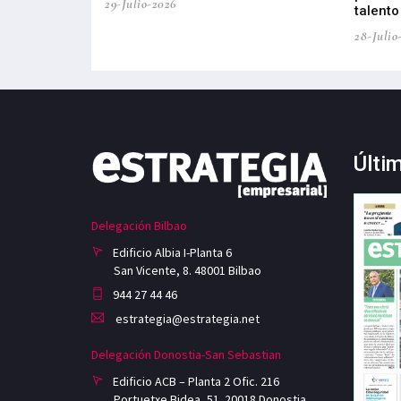
29-Julio-2026
talento
28-Julio
Últi
Delegación Bilbao
Edificio Albia I-Planta 6
San Vicente, 8. 48001 Bilbao
944 27 44 46
estrategia@estrategia.net
Delegación Donostia-San Sebastian
Edificio ACB – Planta 2 Ofic. 216
Portuetxe Bidea, 51. 20018 Donostia