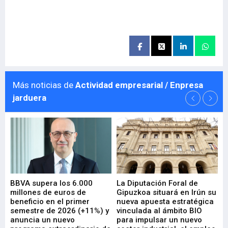
Más noticias de
Actividad empresarial / Enpresa
jarduera
e
BBVA supera los 6.000
La Diputación Foral de
En
millones de euros de
Gipuzkoa situará en Irún su
em
beneficio en el primer
nueva apuesta estratégica
de
ad
semestre de 2026 (+11%) y
vinculada al ámbito BIO
En
anuncia un nuevo
para impulsar un nuevo
En