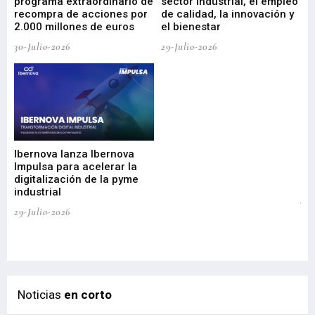
programa extraordinario de
sector industrial, el empleo
29-
recompra de acciones por
de calidad, la innovación y
2.000 millones de euros
el bienestar
30-Julio-2026
29-Julio-2026
Mi
nu
di
Ibernova lanza Ibernova
ma
Impulsa para acelerar la
in
digitalización de la pyme
mi
industrial
de
te
29-Julio-2026
el
29-
Noticias
en corto