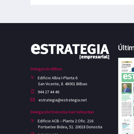
Últi
Delegación Bilbao
Edificio Albia I-Planta 6
San Vicente, 8. 48001 Bilbao
944 27 44 46
estrategia@estrategia.net
Delegación Donostia-San Sebastian
Edificio ACB – Planta 2 Ofic. 216
Portuetxe Bidea, 51. 20018 Donostia