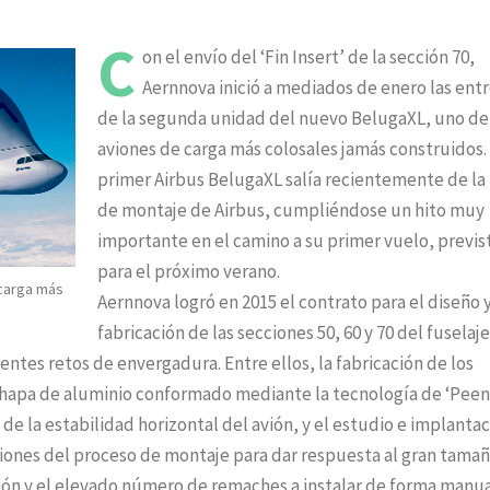
C
on el envío del ‘Fin Insert’ de la sección 70,
Aernnova inició a mediados de enero las ent
de la segunda unidad del nuevo BelugaXL, uno de
aviones de carga más colosales jamás construidos. 
primer Airbus BelugaXL salía recientemente de la 
de montaje de Airbus, cumpliéndose un hito muy
importante en el camino a su primer vuelo, previs
para el próximo verano.
 carga más
Aernnova logró en 2015 el contrato para el diseño y
fabricación de las secciones 50, 60 y 70 del fuselaje
entes retos de envergadura. Entre ellos, la fabricación de los
chapa de aluminio conformado mediante la tecnología de ‘Peen
de la estabilidad horizontal del avión, y el estudio e implanta
ones del proceso de montaje para dar respuesta al gran tama
ión y el elevado número de remaches a instalar de forma manua