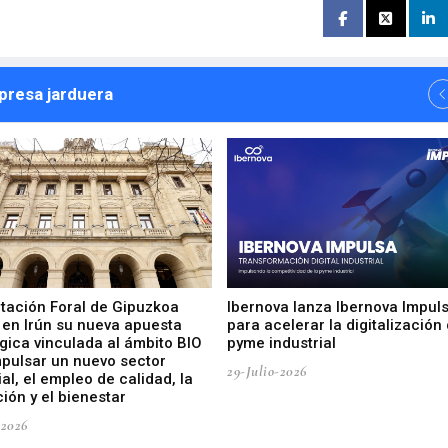
npresa jarduera
utación Foral de Gipuzkoa
Ibernova lanza Ibernova Impul
 en Irún su nueva apuesta
para acelerar la digitalización 
gica vinculada al ámbito BIO
pyme industrial
mpulsar un nuevo sector
29-Julio-2026
ial, el empleo de calidad, la
ión y el bienestar
-2026