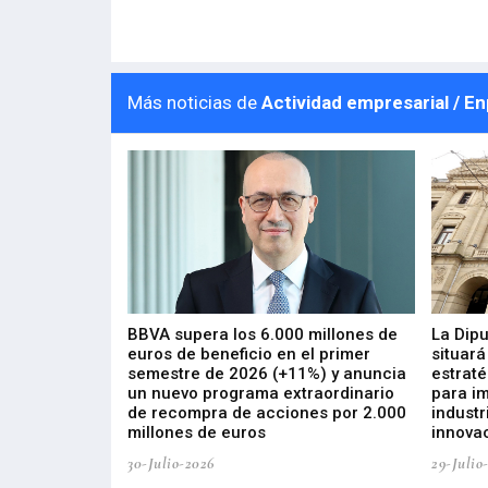
Más noticias de
Actividad empresarial / E
 los nuevos
BBVA supera los 6.000 millones de
La Dip
s de ZIV que, en
euros de beneficio en el primer
situará
de inversión
semestre de 2026 (+11%) y anuncia
estraté
, busca impulsar
un nuevo programa extraordinario
para i
 tecnología
de recompra de acciones por 2.000
industr
ricas del futuro
millones de euros
innovac
30-Julio-2026
29-Julio