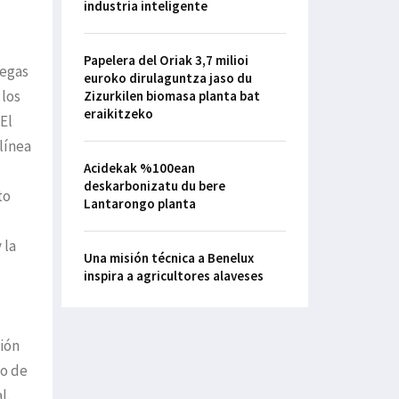
industria inteligente
Papelera del Oriak 3,7 milioi
regas
euroko dirulaguntza jaso du
 los
Zizurkilen biomasa planta bat
eraikitzeko
El
línea
Acidekak %100ean
deskarbonizatu du bere
to
Lantarongo planta
 la
Una misión técnica a Benelux
inspira a agricultores alaveses
ción
ño de
l.