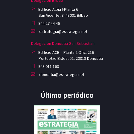
Delegación Bilbao
Edificio Albia I-Planta 6
San Vicente, 8. 48001 Bilbao
944 27 44 46
estrategia@estrategia.net
Delegación Donostia-San Sebastian
Edificio ACB – Planta 2 Ofic. 216
Portuetxe Bidea, 51. 20018 Donostia
943 011 160
donostia@estrategia.net
Último periódico