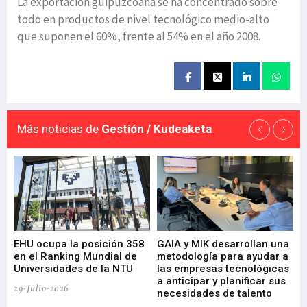
La exportación guipuzcoana se ha concentrado sobre
todo en productos de nivel tecnológico medio-alto
que suponen el 60%, frente al 54% en el año 2008.
Más noticias de
Gestión / Kudeaketa
EHU ocupa la posición 358
GAIA y MIK desarrollan una
De
en el Ranking Mundial de
metodología para ayudar a
Fu
a
Universidades de la NTU
las empresas tecnológicas
nu
a anticipar y planificar sus
ac
29-Julio-2026
necesidades de talento
cr
de