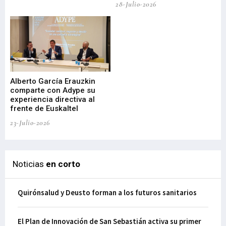
28-Julio-2026
22-
Alberto García Erauzkin
comparte con Adype su
BI
experiencia directiva al
pr
frente de Euskaltel
en
23-Julio-2026
21-
Noticias
en corto
Quirónsalud y Deusto forman a los futuros sanitarios
El Plan de Innovación de San Sebastián activa su primer