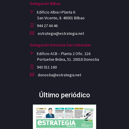
Delegación Bilbao
Edificio Albia I-Planta 6
San Vicente, 8. 48001 Bilbao
944 27 44 46
estrategia@estrategia.net
Delegación Donostia-San Sebastian
Edificio ACB – Planta 2 Ofic. 216
Portuetxe Bidea, 51. 20018 Donostia
943 011 160
donostia@estrategia.net
Último periódico