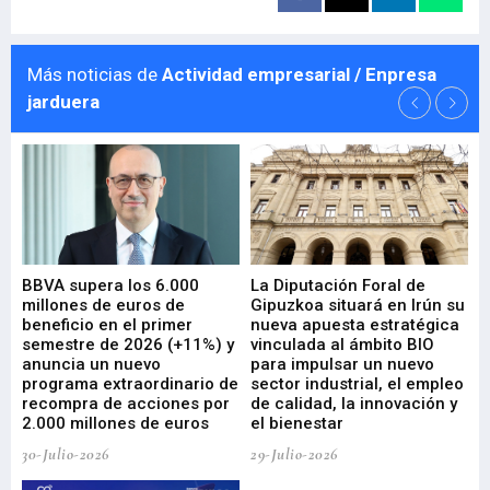
Más noticias de
Actividad empresarial / Enpresa
jarduera
e
BBVA supera los 6.000
La Diputación Foral de
En
millones de euros de
Gipuzkoa situará en Irún su
em
beneficio en el primer
nueva apuesta estratégica
de
ad
semestre de 2026 (+11%) y
vinculada al ámbito BIO
En
anuncia un nuevo
para impulsar un nuevo
En
programa extraordinario de
sector industrial, el empleo
29-
recompra de acciones por
de calidad, la innovación y
2.000 millones de euros
el bienestar
30-Julio-2026
29-Julio-2026