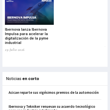
Mi
nu
di
Ibernova lanza Ibernova
ma
Impulsa para acelerar la
in
digitalización de la pyme
mi
industrial
de
te
29-Julio-2026
el
29-
Noticias
en corto
Acicae reparte sus vigésimos premios de la automoción
Ibernova y Tekniker renuevan su acuerdo tecnológico