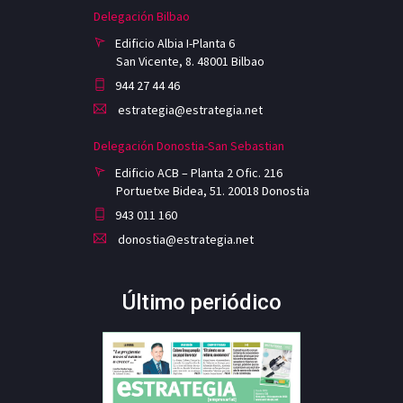
Delegación Bilbao
Edificio Albia I-Planta 6
San Vicente, 8. 48001 Bilbao
944 27 44 46
estrategia@estrategia.net
Delegación Donostia-San Sebastian
Edificio ACB – Planta 2 Ofic. 216
Portuetxe Bidea, 51. 20018 Donostia
943 011 160
donostia@estrategia.net
Último periódico