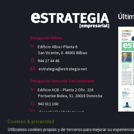
Últi
Delegación Bilbao
Edificio Albia I-Planta 6
San Vicente, 8. 48001 Bilbao
944 27 44 46
estrategia@estrategia.net
Delegación Donostia-San Sebastian
Edificio ACB – Planta 2 Ofic. 216
Portuetxe Bidea, 51. 20018 Donostia
943 011 160
donostia@estrategia.net
Cookies & privacidad
Utilizamos cookies propias y de terceros para mejorar su experienci