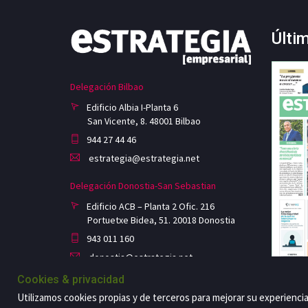
Últi
Delegación Bilbao
Edificio Albia I-Planta 6
San Vicente, 8. 48001 Bilbao
944 27 44 46
estrategia@estrategia.net
Delegación Donostia-San Sebastian
Edificio ACB – Planta 2 Ofic. 216
Portuetxe Bidea, 51. 20018 Donostia
943 011 160
donostia@estrategia.net
Cookies & privacidad
Utilizamos cookies propias y de terceros para mejorar su experienci