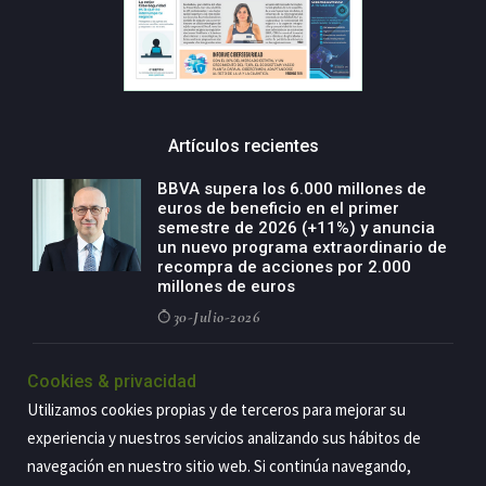
Artículos recientes
BBVA supera los 6.000 millones de
euros de beneficio en el primer
semestre de 2026 (+11%) y anuncia
un nuevo programa extraordinario de
recompra de acciones por 2.000
millones de euros
30-Julio-2026
BBVA acelera el crecimiento de su
Cookies & privacidad
negocio agro con un modelo global
de especialización presente en siete
Utilizamos cookies propias y de terceros para mejorar su
países
experiencia y nuestros servicios analizando sus hábitos de
29-Julio-2026
navegación en nuestro sitio web. Si continúa navegando,