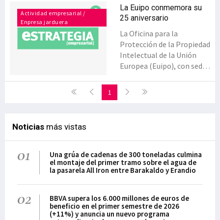
La Euipo conmemora su
Actividad empresarial /
25 aniversario
Enpresa jarduera
La Oficina para la
Protección de la Propiedad
Intelectual de la Unión
Europea (Euipo), con sede
en Alicante, celebra este
año su 25 aniversario. En
1
2018 la solicitud de marcas
volvió a crecer un 5%,
situándose en 152.500
Noticias
más vistas
tramitaciones, y en
108.000 peticiones de
01
protección. Estas van a
Una grúa de cadenas de 300 toneladas culmina
el montaje del primer tramo sobre el agua de
posibilitar que este año la
la pasarela All Iron entre Barakaldo y Erandio
oficina alcance la marca
dos millones, cuando en su
02
primer año se registraron
BBVA supera los 6.000 millones de euros de
beneficio en el primer semestre de 2026
15.000 solicitudes.
(+11%) y anuncia un nuevo programa