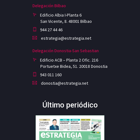
Delegación Bilbao
Edificio Albia I-Planta 6
San Vicente, 8. 48001 Bilbao
944 27 44 46
estrategia@estrategia.net
Delegación Donostia-San Sebastian
Edificio ACB – Planta 2 Ofic. 216
Portuetxe Bidea, 51. 20018 Donostia
943 011 160
donostia@estrategia.net
Último periódico